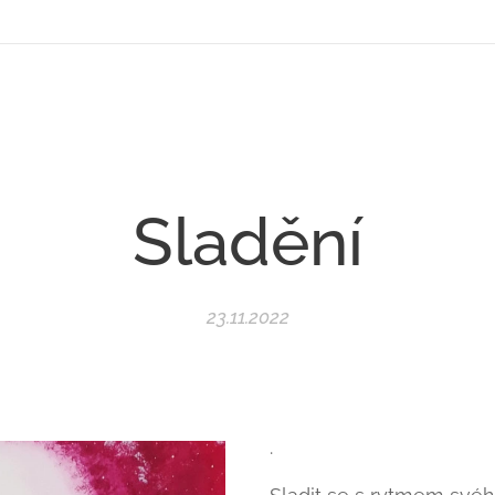
Sladění
23.11.2022
.