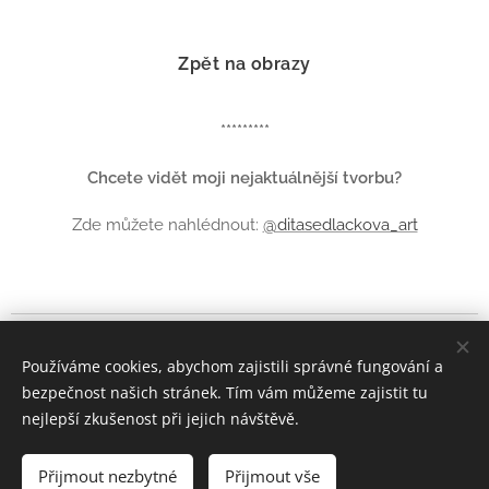
Zpět na obrazy
*********
Chcete vidět moji nejaktuálnější tvorbu?
Zde můžete nahlédnout:
@ditasedlackova_art
© Dita Sedláčková 2022
Používáme cookies, abychom zajistili správné fungování a
bezpečnost našich stránek. Tím vám můžeme zajistit tu
F
Instagram
acebook
|
nejlepší zkušenost při jejich návštěvě.
Cookies
Přijmout nezbytné
Přijmout vše