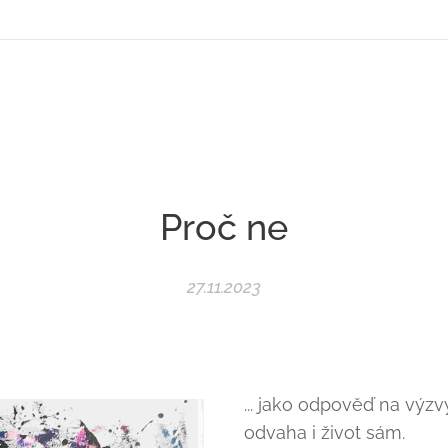
Proč ne
27.11.2023
... jako odpověď na výzv
odvaha i život sám.