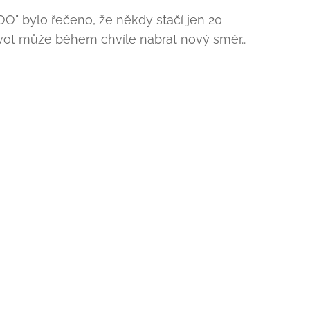
OO" bylo řečeno, že někdy stačí jen 20
vot může během chvíle nabrat nový směr..