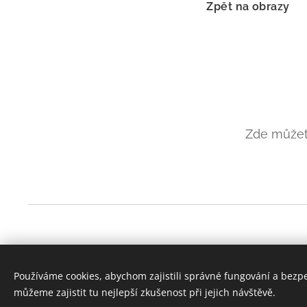
Zpět na obrazy
Zde můžet
© Dita Sedláčková 2022
F
Instagram
acebook
|
Používáme cookies, abychom zajistili správné fungování a bezp
můžeme zajistit tu nejlepší zkušenost při jejich návštěvě.