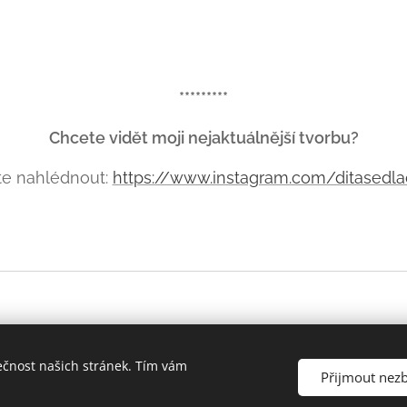
*********
Chcete vidět moji nejaktuálnější tvorbu?
e nahlédnout:
https://www.instagram.com/ditasedla
ečnost našich stránek. Tím vám
Přijmout nez