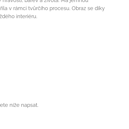
ý hravosti, barev a života. Má jemnou
ořila v rámci tvůrčího procesu. Obraz se díky
ždého interiéru.
te níže napsat.