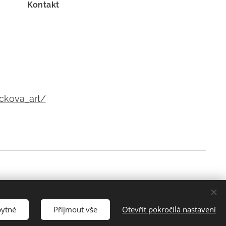
Kontakt
ckova_art/
Cookies
Jazyky
Čeština
English
bytné
Přijmout vše
Otevřít pokročilá nastavení