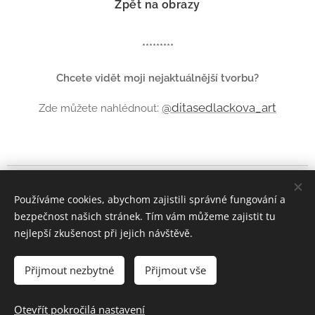
Zpět na obrazy
*********
Chcete vidět moji nejaktuálnější tvorbu?
:
@ditasedlackova_art
Zde můžete nahlédnout
© Dita Sedláčková 2022
Používáme cookies, abychom zajistili správné fungování a
bezpečnost našich stránek. Tím vám můžeme zajistit tu
F
Instagram
acebook
|
nejlepší zkušenost při jejich návštěvě.
Cookies
Přijmout nezbytné
Přijmout vše
Jazyky
Čeština
English
Otevřít pokročilá nastavení